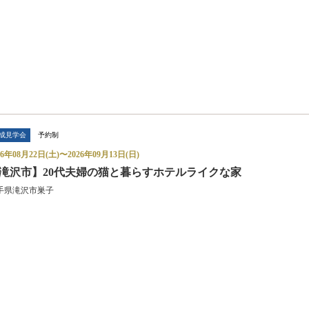
成見学会
予約制
26年08月22日(土)〜
2026年09月13日(日)
滝沢市】20代夫婦の猫と暮らすホテルライクな家
手県滝沢市巣子